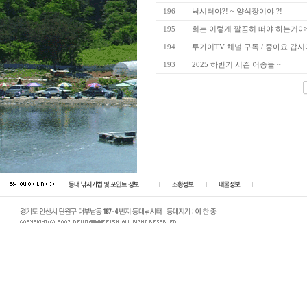
196
낚시터야?! ~ 양식장이야 ?!
195
회는 이렇게 깔끔히 떠야 하는거야
194
투가이TV 채널 구독 / 좋아요 갑시
193
2025 하반기 시즌 어종들 ~