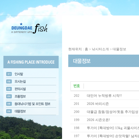
현재위치 : 홈 > 낚시터소개 > 대물정보
202
대민어 누적방류 시작!!
201
2026 바리시즌
200
대물급 참돔/점성어/돗돔 추가입성
199
2026 시즌오픈!
198
투가이 [특대방어] 13kg 괴물사이
197
투가이 [특대방어] 손맛작렬! 남자는