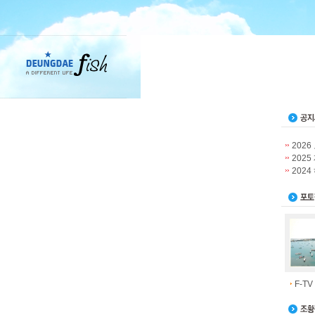
202
2025
2024
F-TV