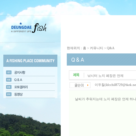
현재위치 : 홈 > 커뮤니티 > Q&A
낚시터 노지 폐장은 언제
이두칠(
ldcchil8729@tkek.ne
날씨가 추워지는데 노지 폐장은 언제 하