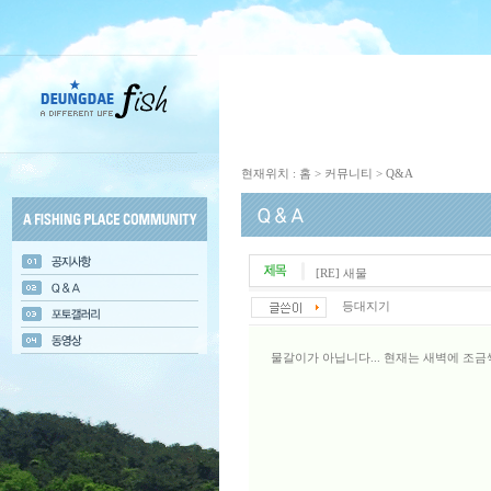
현재위치 : 홈 > 커뮤니티 > Q&A
[RE] 새물
등대지기
물갈이가 아닙니다... 현재는 새벽에 조