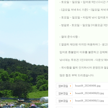
- 토요일 ~ 일요일 = 입어료 9만 (12시간
- [금요일 저녁 8시 기준] ~ [일요일 저녁 
- 토요일 ~ 일요일 = 타임제 낚시 입어료 
- 방갈로 - 토요일 ~ 일요일 [이용요금 3만원
- 절대 준수사항 -
[ 깔끔히 재단된 미끼만 허용하며 ] - 생
입어료 환불없이 이유를 불문하고 강제퇴
낚시대는 무조건 1인1대이며 - 다운샷 채
- 위사항을 필히 인지하시어 운영진과 
많은 협조 부탁 드리겠습니다.
board4_20240406.jpg
board4_20240406(0).jpg
board4_20240406(1).jpg