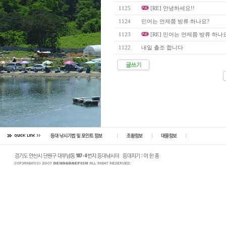
1125
[RE] 안녕하세요!!
1124
민어는 언제쯤 방류 하나요?
1123
[RE] 민어는 언제쯤 방류 하나
1122
내일 출조 합니다