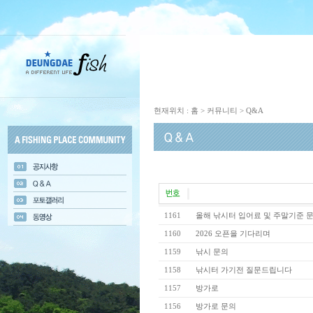
현재위치 : 홈 > 커뮤니티 > Q&A
1161
올해 낚시터 입어료 및 주말기준 
1160
2026 오픈을 기다리며
1159
낚시 문의
1158
낚시터 가기전 질문드립니다
1157
방가로
1156
방가로 문의